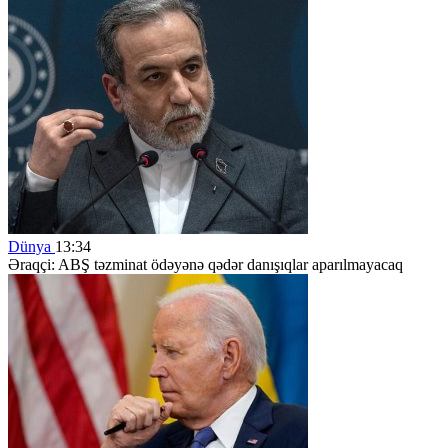
Dünya
13:34
Əraqçi: ABŞ təzminat ödəyənə qədər danışıqlar aparılmayacaq