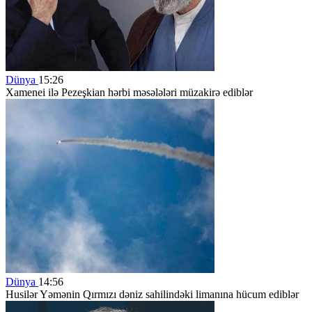
Dünya
15:26
Xamenei ilə Pezeşkian hərbi məsələləri müzakirə ediblər
Dünya
14:56
Husilər Yəmənin Qırmızı dəniz sahilindəki limanına hücum ediblər