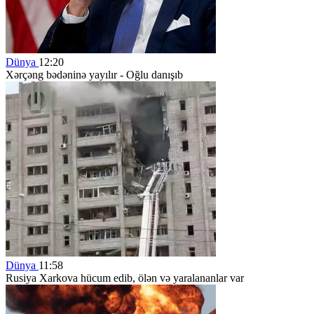
Dünya
12:20
Xərçəng bədəninə yayılır - Oğlu danışıb
Dünya
11:58
Rusiya Xarkova hücum edib, ölən və yaralananlar var