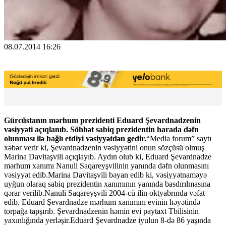
08.07.2014 16:26
Gürcüstanın mərhum prezidenti Eduard Şevardnadzenin
vəsiyyəti açıqlanıb. Söhbət sabiq prezidentin harada dəfn
olunması ilə bağlı etdiyi vəsiyyətdən gedir.
“Media forum” saytı
xəbər verir ki, Şevardnadzenin vəsiyyətini onun sözçüsü olmuş
Marina Davitaşvili açıqlayıb. Aydın olub ki, Eduard Şevardnadze
mərhum xanımı Nanuli Saqareyşvilinin yanında dəfn olunmasını
vəsiyyət edib.Marina Davitaşvili bəyan edib ki, vəsiyyətnaməyə
uyğun olaraq sabiq prezidentin xanımının yanında basdırılmasına
qərar verilib.Nanuli Saqareyşvili 2004-cü ilin oktyabrında vəfat
edib. Eduard Şevardnadze mərhum xanımını evinin həyətində
torpağa tapşırıb. Şevardnadzenin həmin evi paytaxt Tbilisinin
yaxınlığında yerləşir.Eduard Şevardnadze iyulun 8-də 86 yaşında