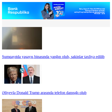
Sumqayıtda yaşayış binasında yanğın olub, sakinlər təxliyə edilib
Əliyevlə Donald Tramp arasında telefon danışığı olub