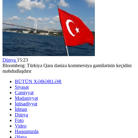
Dünya
15:23
Bloomberg: Türkiyə Qara dənizə kommersiya gəmilərinin keçidini
məhdudlaşdırır
BÜTÜN XƏBƏRLƏR
Siyasət
Cəmiyyət
Mədəniyyət
İqtisadiyyat
İdman
Dünya
Foto
Video
Haqqımızda
Əlaqə