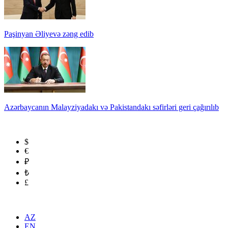
Paşinyan Əliyevə zəng edib
Azərbaycanın Malayziyadakı və Pakistandakı səfirləri geri çağırılıb
$
€
₽
₺
£
AZ
EN