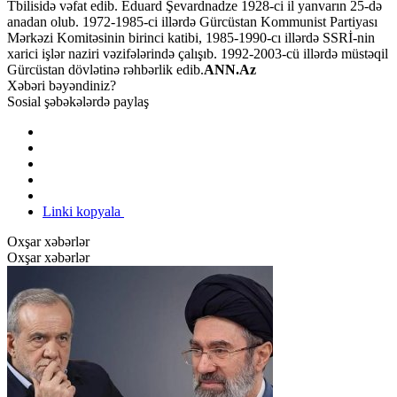
Tbilisidə vəfat edib. Eduard Şevardnadze 1928-ci il yanvarın 25-də
anadan olub. 1972-1985-ci illərdə Gürcüstan Kommunist Partiyası
Mərkəzi Komitəsinin birinci katibi, 1985-1990-cı illərdə SSRİ-nin
xarici işlər naziri vəzifələrində çalışıb. 1992-2003-cü illərdə müstəqil
Gürcüstan dövlətinə rəhbərlik edib.
ANN.Az
Xəbəri bəyəndiniz?
Sosial şəbəkələrdə paylaş
Linki kopyala
Oxşar xəbərlər
Oxşar xəbərlər