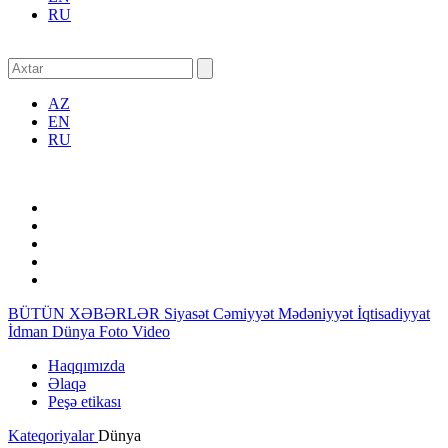
RU
AZ
EN
RU
BÜTÜN XƏBƏRLƏR
Siyasət
Cəmiyyət
Mədəniyyət
İqtisadiyyat
İdman
Dünya
Foto
Video
Haqqımızda
Əlaqə
Peşə etikası
Kateqoriyalar
Dünya