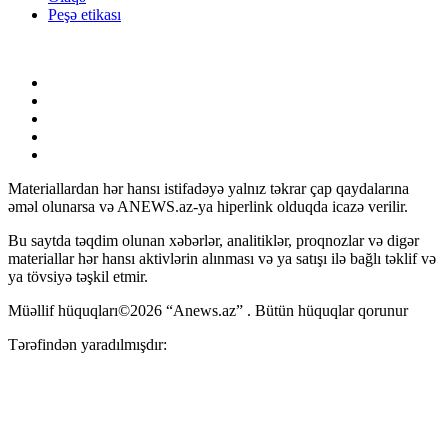
Peşə etikası
Materiallardan hər hansı istifadəyə yalnız təkrar çap qaydalarına
əməl olunarsa və ANEWS.az-ya hiperlink olduqda icazə verilir.
Bu saytda təqdim olunan xəbərlər, analitiklər, proqnozlar və digər
materiallar hər hansı aktivlərin alınması və ya satışı ilə bağlı təklif və
ya tövsiyə təşkil etmir.
Müəllif hüquqları©2026 “Anews.az” . Bütün hüquqlar qorunur
Tərəfindən yaradılmışdır: