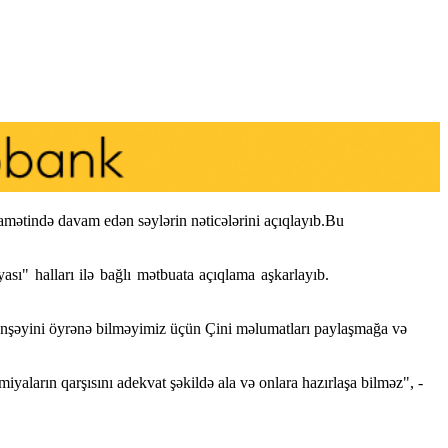
ətində davam edən səylərin nəticələrini açıqlayıb.Bu
ı" halları ilə bağlı mətbuata açıqlama aşkarlayıb.
əyini öyrənə bilməyimiz üçün Çini məlumatları paylaşmağa və
aların qarşısını adekvat şəkildə ala və onlara hazırlaşa bilməz", -