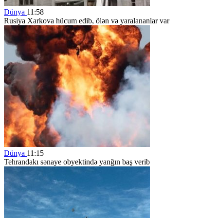
Dünya
11:58
Rusiya Xarkova hücum edib, ölən və yaralananlar var
Dünya
11:15
Tehrandakı sənaye obyektində yanğın baş verib