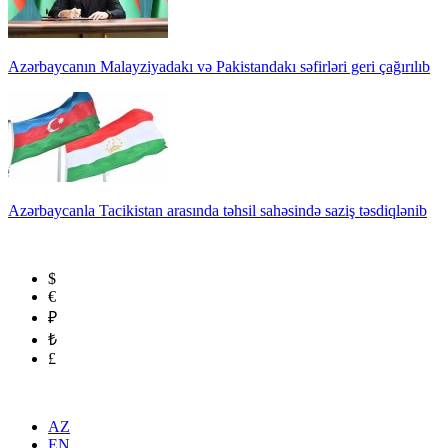
Azərbaycanın Malayziyadakı və Pakistandakı səfirləri geri çağırılıb
Azərbaycanla Tacikistan arasında təhsil sahəsində saziş təsdiqlənib
$
€
₽
₺
£
AZ
EN