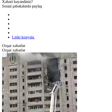
Xəbəri bəyəndiniz?
Sosial şəbəkələrdə paylaş
Linki kopyala
Oxşar xəbərlər
Oxşar xəbərlər