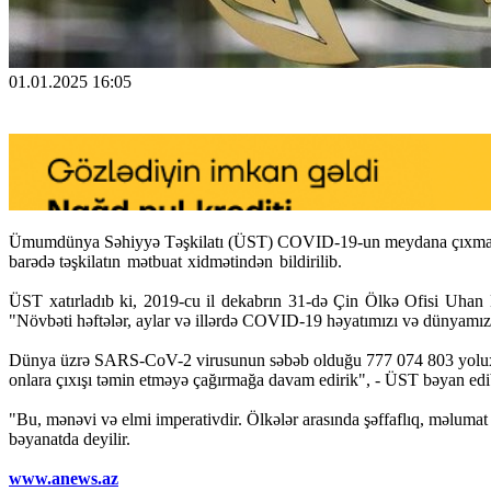
01.01.2025 16:05
Ümumdünya Səhiyyə Təşkilatı (ÜST) COVID-19-un meydana çıxmasından
barədə
təşkilatın mətbuat xidmətindən bildirilib.
ÜST xatırladıb ki, 2019-cu il dekabrın 31-də Çin Ölkə Ofisi Uhan B
"Növbəti həftələr, aylar və illərdə COVID-19 həyatımızı və dünyamızı 
Dünya üzrə SARS-CoV-2 virusunun səbəb olduğu 777 074 803 yoluxm
onlara çıxışı təmin etməyə çağırmağa davam edirik", - ÜST bəyan edi
"Bu, mənəvi və elmi imperativdir. Ölkələr arasında şəffaflıq, məluma
bəyanatda deyilir.
www.anews.az