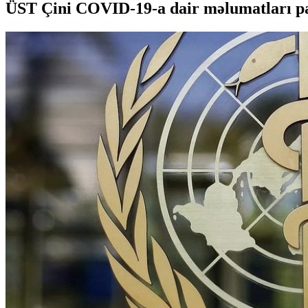
ÜST Çini COVID-19-a dair məlumatları pa