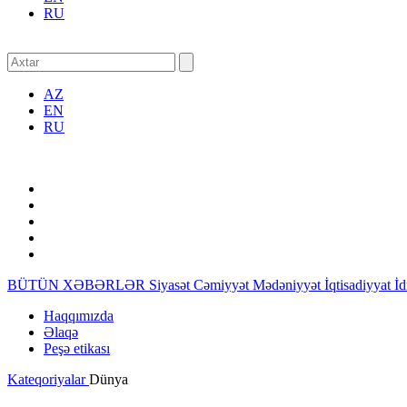
RU
AZ
EN
RU
BÜTÜN XƏBƏRLƏR
Siyasət
Cəmiyyət
Mədəniyyət
İqtisadiyyat
İ
Haqqımızda
Əlaqə
Peşə etikası
Kateqoriyalar
Dünya