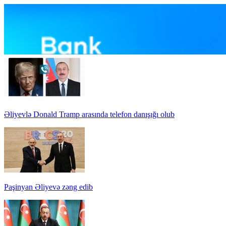
Əliyevlə Donald Tramp arasında telefon danışığı olub
Paşinyan Əliyevə zəng edib