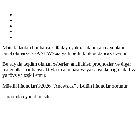
Materiallardan hər hansı istifadəyə yalnız təkrar çap qaydalarına
əməl olunarsa və ANEWS.az-ya hiperlink olduqda icazə verilir.
Bu saytda təqdim olunan xəbərlər, analitiklər, proqnozlar və digər
materiallar hər hansı aktivlərin alınması və ya satışı ilə bağlı təklif və
ya tövsiyə təşkil etmir.
Müəllif hüquqları©2026 “Anews.az” . Bütün hüquqlar qorunur
Tərəfindən yaradılmışdır: