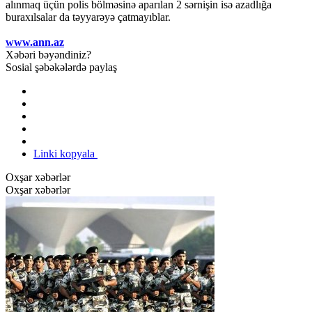
alınmaq üçün polis bölməsinə aparılan 2 sərnişin isə azadlığa
buraxılsalar da təyyarəyə çatmayıblar.
www.ann.az
Xəbəri bəyəndiniz?
Sosial şəbəkələrdə paylaş
Linki kopyala
Oxşar xəbərlər
Oxşar xəbərlər