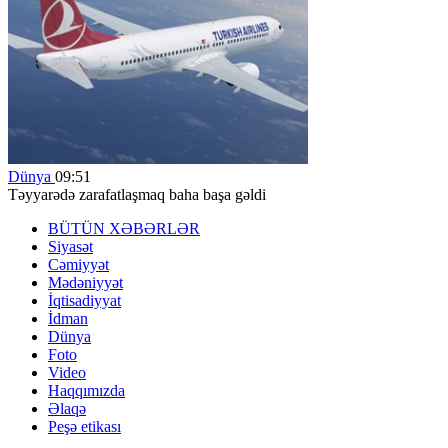
Dünya
09:51
Təyyarədə zarafatlaşmaq baha başa gəldi
BÜTÜN XƏBƏRLƏR
Siyasət
Cəmiyyət
Mədəniyyət
İqtisadiyyat
İdman
Dünya
Foto
Video
Haqqımızda
Əlaqə
Peşə etikası