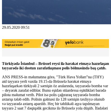
29.05.2020 09:51
Türkiyədə İstanbul – Brüssel reysi ilə hərəkət etməyə hazırlaşan
təyyarədə iki dostun zarafatlaşması polis bölməsində baş çatıb.
ANS PRESS-in məlumatına görə, "Türk Hava Yolları”na (THY)
aid təyyarə yerli vaxtla 19.15-də Brüsselə hərəkət etməyə
hazırlaşarkən türkiyəli 2 sərnişin öz aralarında, təyyarədə bomba var
– deyərək zarafat ediblər. Bunu eşidən stüardessa eşitdikləri barədə
pilota məlumat verib. Pilot isə polis çağıraraq təyyarədə bomba
axtarışı tələb edib. Polisin gəlməsi ilə 128 sərnişin təxliyyə olunub
və təyyarədə axtarış aparılıb. Heç bir təhlükəli əşya tapılmayan
təyyarə 2 saat 7 dəqiqəlik gecikmə ilə Brüsselə yola düşüb. İfadələri