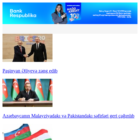
Paşinyan Əliyevə zəng edib
Azərbaycanın Malayziyadakı və Pakistandakı səfirləri geri çağırılıb