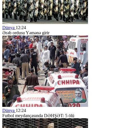
Dünya
12:24
Ərəb ordusu Yəmənə girir
Dünya
12:24
Futbol meydançasında DƏHŞƏT: 5 ölü