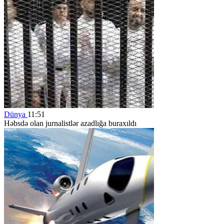
Dünya
11:51
Həbsdə olan jurnalistlər azadlığa buraxıldı