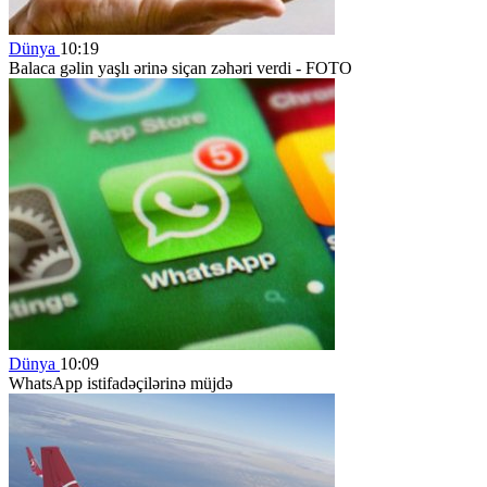
Dünya
10:19
Balaca gəlin yaşlı ərinə siçan zəhəri verdi - FOTO
Dünya
10:09
WhatsApp istifadəçilərinə müjdə