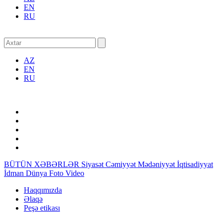
EN
RU
AZ
EN
RU
BÜTÜN XƏBƏRLƏR
Siyasət
Cəmiyyət
Mədəniyyət
İqtisadiyyat
İdman
Dünya
Foto
Video
Haqqımızda
Əlaqə
Peşə etikası