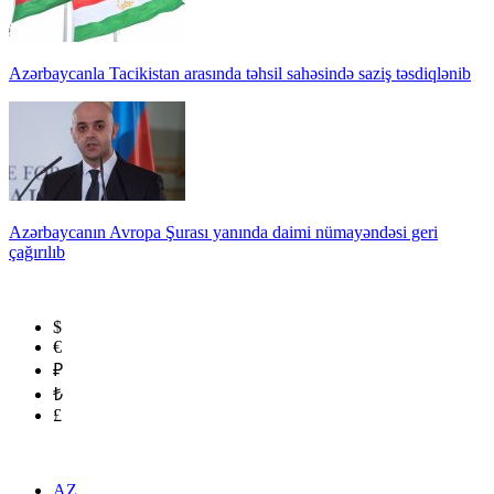
Azərbaycanla Tacikistan arasında təhsil sahəsində saziş təsdiqlənib
Azərbaycanın Avropa Şurası yanında daimi nümayəndəsi geri
çağırılıb
$
€
₽
₺
£
AZ