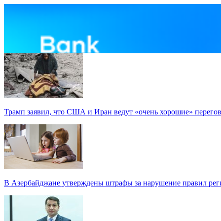
Трамп заявил, что США и Иран ведут «очень хорошие» перего
В Азербайджане утверждены штрафы за нарушение правил реги