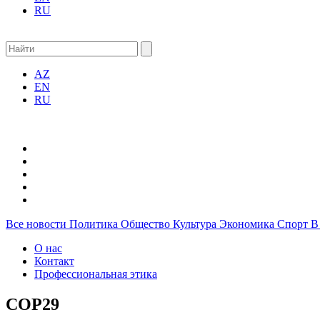
RU
AZ
EN
RU
Все новости
Политика
Общество
Культура
Экономика
Спорт
В
О нас
Контакт
Профессиональная этика
COP29