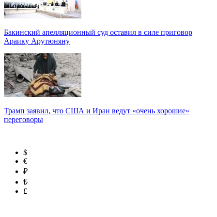
Бакинский апелляционный суд оставил в силе приговор
Араику Арутюняну
Трамп заявил, что США и Иран ведут «очень хорошие»
переговоры
$
€
₽
₺
£