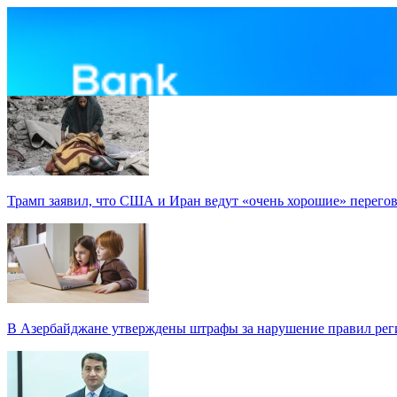
Трамп заявил, что США и Иран ведут «очень хорошие» перего
В Азербайджане утверждены штрафы за нарушение правил реги