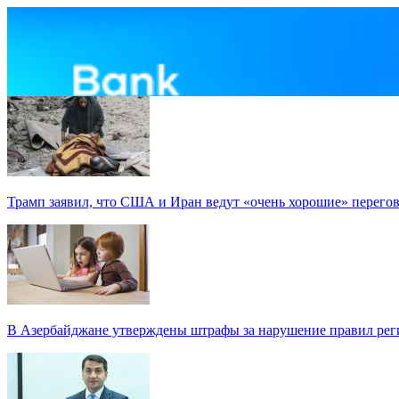
Трамп заявил, что США и Иран ведут «очень хорошие» перего
В Азербайджане утверждены штрафы за нарушение правил реги