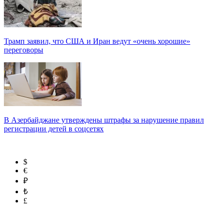
Трамп заявил, что США и Иран ведут «очень хорошие»
переговоры
В Азербайджане утверждены штрафы за нарушение правил
регистрации детей в соцсетях
$
€
₽
₺
£