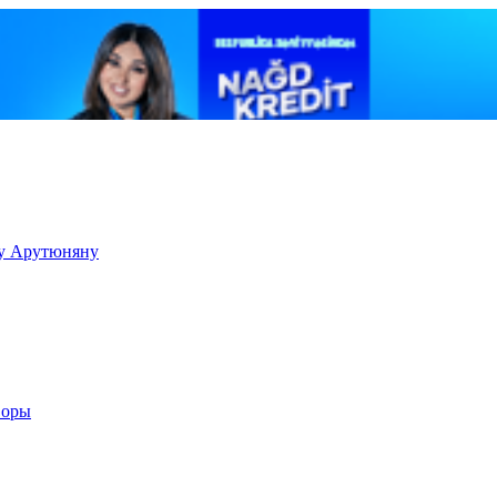
ку Арутюняну
воры