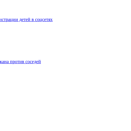
страции детей в соцсетях
жана против соседей