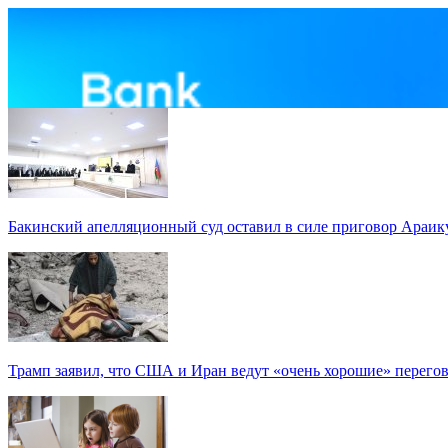
Бакинский апелляционный суд оставил в силе приговор Араи
Трамп заявил, что США и Иран ведут «очень хорошие» перего