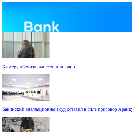
Блогеру «Бениз» вынесен приговор
Бакинский апелляционный суд оставил в силе приговор Араи