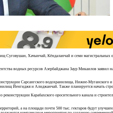
ищ Суговушан, Хачынчай, Кёндаланчай и семи магистральных о
гентства водных ресурсов Азербайджана Заур Микаилов заявил н
еконструкции Сарсангского водохранилища, Нижне-Муганского и
хранилищ Йенгиджя и Алиджанчай. Также планируется начать ст
 реконструкции Карабахского оросительного канала и строитель
 территорий, а на площади почти 500 тыс. гектаров будут улучш
одолжаются комплексные мероприятия по созданию современной