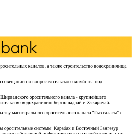
росительных каналов, а также строительство водохранилища
а совещании по вопросам сельского хозяйства под
 Ширванского оросительного канала - крупнейшего
роительство водохранилищ Бергюшадчай и Хякяричай.
ству магистрального оросительного канала "Гыз галасы" с
ены оросительные системы. Карабах и Восточный Зангезур
 водохозяйственной инфраструктуры на освобожденных от