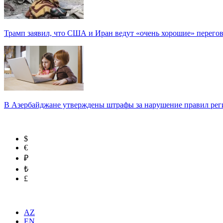
Трамп заявил, что США и Иран ведут «очень хорошие» перего
В Азербайджане утверждены штрафы за нарушение правил реги
$
€
₽
₺
£
AZ
EN