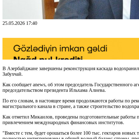
25.05.2026 17:40
В Азербайджане завершены реконструкция каскада водохранил
Забухчай.
Как сообщает anews, об этом председатель Государственного а
председательством президента Ильхама Алиева.
По его словам, в настоящее время продолжаются работы по р
магистрального канала в стране, а также строительство водо
Как отметил Микаилов, проведены подготовительные работы по
привлечением международных финансовых институтов.
"Вместе с тем, будет орошаться более 100 тыс. гектаров новых
полностью интегрированы в общий водный баланс страны, пр