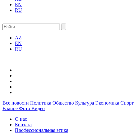
EN
RU
AZ
EN
RU
Все новости
Политика
Общество
Культура
Экономика
Спорт
В мире
Фото
Видео
О нас
Контакт
Профессиональная этика