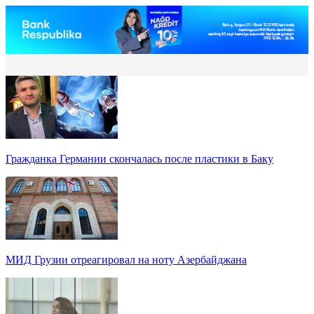
Гражданка Германии скончалась после пластики в Баку
МИД Грузии отреагировал на ноту Азербайджана