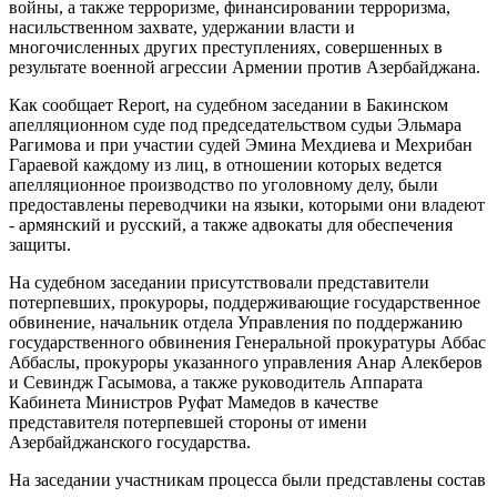
войны, а также терроризме, финансировании терроризма,
насильственном захвате, удержании власти и
многочисленных других преступлениях, совершенных в
результате военной агрессии Армении против Азербайджана.
Как сообщает Report, на судебном заседании в Бакинском
апелляционном суде под председательством судьи Эльмара
Рагимова и при участии судей Эмина Мехдиева и Мехрибан
Гараевой каждому из лиц, в отношении которых ведется
апелляционное производство по уголовному делу, были
предоставлены переводчики на языки, которыми они владеют
- армянский и русский, а также адвокаты для обеспечения
защиты.
На судебном заседании присутствовали представители
потерпевших, прокуроры, поддерживающие государственное
обвинение, начальник отдела Управления по поддержанию
государственного обвинения Генеральной прокуратуры Аббас
Аббаслы, прокуроры указанного управления Анар Алекберов
и Севиндж Гасымова, а также руководитель Аппарата
Кабинета Министров Руфат Мамедов в качестве
представителя потерпевшей стороны от имени
Азербайджанского государства.
На заседании участникам процесса были представлены состав