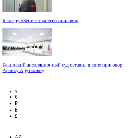
Блогеру «Бениз» вынесен приговор
Бакинский апелляционный суд оставил в силе приговор
Араику Арутюняну
$
€
₽
₺
£
AZ