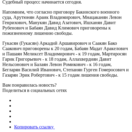
Судебный процесс начинается сегодня.
Напомним, что согласно приговору Бакинского военного
суда, Арутюнян Араик Владимирович, Мнацаканян Левон
Генрихович, Манукян Давид Азатович, Ишханян Давит
Рубенович и Бабаян Давид Климович приговорены к
пожизненному лишению свободы.
Гукасян (Гукасян) Аркадий Аршавирович и Саакян Бако
Саакович приговорены к 20 годам, Бабаян Мадат Аракелович
и Пашаян Меликсет Владимирович - к 19 годам, Мартиросян
Гарик Григорьевич - к 18 годам, Аллахвердиян Давит
Нельсонович и Балаян Левон Ромикович - к 16 годам,
Бегларян Василий Иванович, Степанян Гурген Гомеросович и
Газарян Эрик Робертович - к 15 годам лишения свободы.
Вам понравилась новость?
Поделиться в социальных сетях
Копировать ссылку