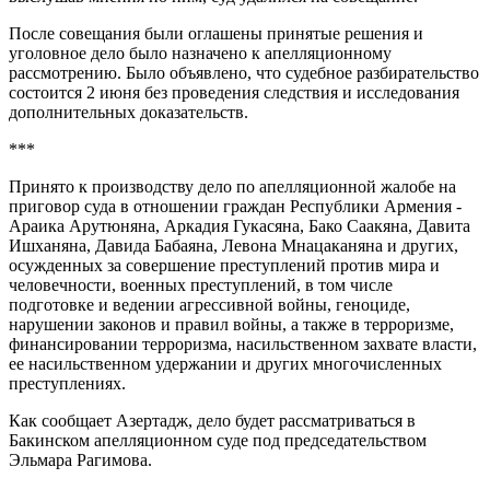
После совещания были оглашены принятые решения и
уголовное дело было назначено к апелляционному
рассмотрению. Было объявлено, что судебное разбирательство
состоится 2 июня без проведения следствия и исследования
дополнительных доказательств.
***
Принято к производству дело по апелляционной жалобе на
приговор суда в отношении граждан Республики Армения -
Араика Арутюняна, Аркадия Гукасяна, Бако Саакяна, Давита
Ишханяна, Давида Бабаяна, Левона Мнацаканяна и других,
осужденных за совершение преступлений против мира и
человечности, военных преступлений, в том числе
подготовке и ведении агрессивной войны, геноциде,
нарушении законов и правил войны, а также в терроризме,
финансировании терроризма, насильственном захвате власти,
ее насильственном удержании и других многочисленных
преступлениях.
Как сообщает Азертадж, дело будет рассматриваться в
Бакинском апелляционном суде под председательством
Эльмара Рагимова.