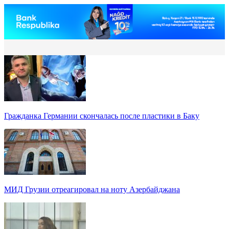
Гражданка Германии скончалась после пластики в Баку
МИД Грузии отреагировал на ноту Азербайджана