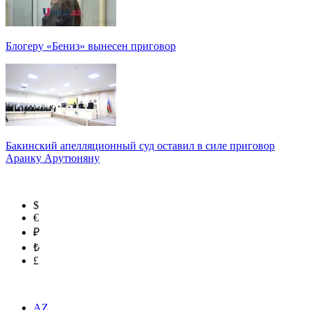
Блогеру «Бениз» вынесен приговор
Бакинский апелляционный суд оставил в силе приговор
Араику Арутюняну
$
€
₽
₺
£
AZ