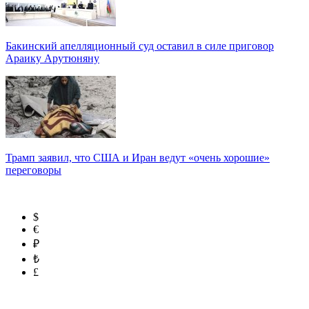
Бакинский апелляционный суд оставил в силе приговор
Араику Арутюняну
Трамп заявил, что США и Иран ведут «очень хорошие»
переговоры
$
€
₽
₺
£