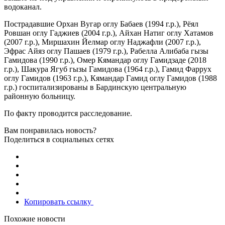
водоканал.
Пострадавшие Орхан Вугар оглу Бабаев (1994 г.р.), Рёял
Ровшан оглу Гаджиев (2004 г.р.), Айхан Натиг оглу Хатамов
(2007 г.р.), Миршахин Йелмар оглу Наджафли (2007 г.р.),
Эфрас Айяз оглу Пашаев (1979 г.р.), Рабелла Алибаба гызы
Гамидова (1990 г.р.), Омер Кямандар оглу Гамидзаде (2018
г.р.), Шакура Ягуб гызы Гамидова (1964 г.р.), Гамид Фаррух
оглу Гамидов (1963 г.р.), Кямандар Гамид оглу Гамидов (1988
г.р.) госпитализированы в Бардинскую центральную
районную больницу.
По факту проводится расследование.
Вам понравилась новость?
Поделиться в социальных сетях
Копировать ссылку
Похожие новости