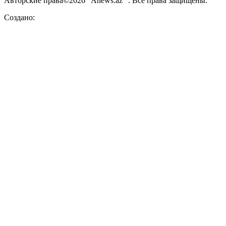
Авторские права©2026 “Anews.az” . Все права защищены.
Создано: