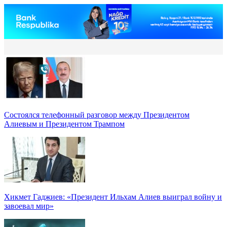
Состоялся телефонный разговор между Президентом
Алиевым и Президентом Трампом
Хикмет Гаджиев: «Президент Ильхам Алиев выиграл войну и
завоевал мир»