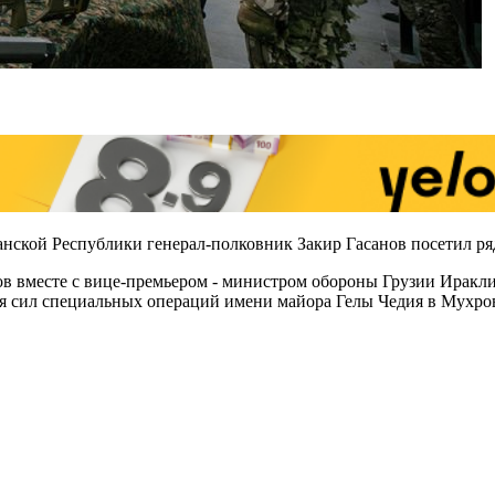
ской Республики генерал-полковник Закир Гасанов посетил ряд
в вместе с вице-премьером - министром обороны Грузии Ирак
 сил специальных операций имени майора Гелы Чедия в Мухров