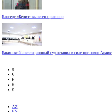
Блогеру «Бениз» вынесен приговор
Бакинский апелляционный суд оставил в силе приговор Араи
$
€
₽
₺
£
AZ
EN