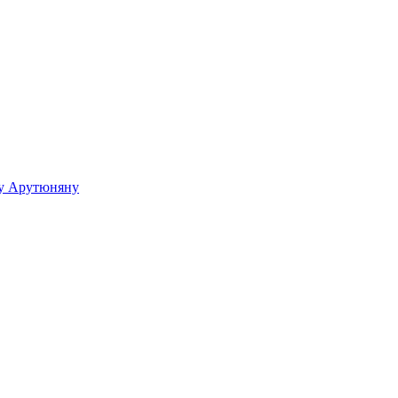
ку Арутюняну