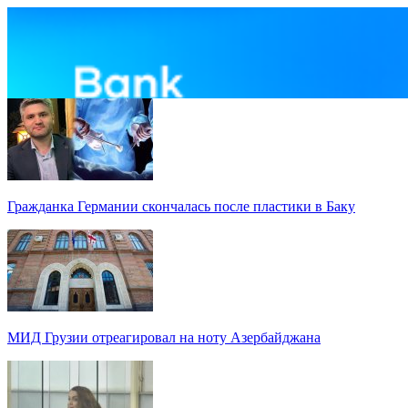
Гражданка Германии скончалась после пластики в Баку
МИД Грузии отреагировал на ноту Азербайджана