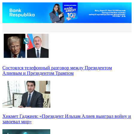
Состоялся телефонный разговор между Президентом
Алиевым и Президентом Трампом
Хикмет Гаджиев: «Президент Ильхам Алиев выиграл войну и
завоевал мир»