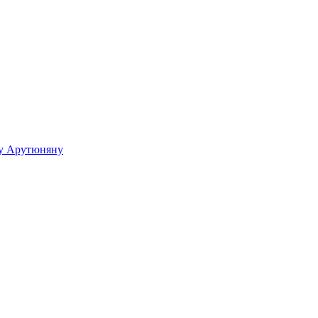
ку Арутюняну