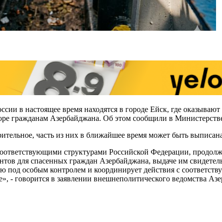
оссии в настоящее время находятся в городе Ейск, где оказыва
 море гражданам Азербайджана. Об этом сообщили в Министерст
рительное, часть из них в ближайшее время может быть выписан
соответствующими структурами Российской Федерации, продол
тов для спасенных граждан Азербайджана, выдаче им свидетельс
ю под особым контролем и координирует действия с соответст
же», - говорится в заявлении внешнеполитического ведомства Аз