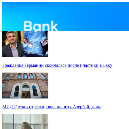
Гражданка Германии скончалась после пластики в Баку
МИД Грузии отреагировал на ноту Азербайджана