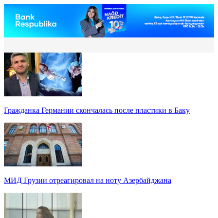
Гражданка Германии скончалась после пластики в Баку
МИД Грузии отреагировал на ноту Азербайджана