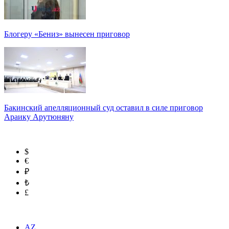
Блогеру «Бениз» вынесен приговор
Бакинский апелляционный суд оставил в силе приговор
Араику Арутюняну
$
€
₽
₺
£
AZ