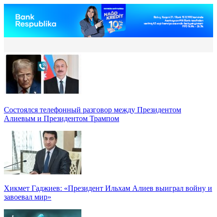
Состоялся телефонный разговор между Президентом
Алиевым и Президентом Трампом
Хикмет Гаджиев: «Президент Ильхам Алиев выиграл войну и
завоевал мир»