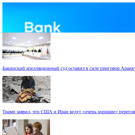
Бакинский апелляционный суд оставил в силе приговор Араи
Трамп заявил, что США и Иран ведут «очень хорошие» перего