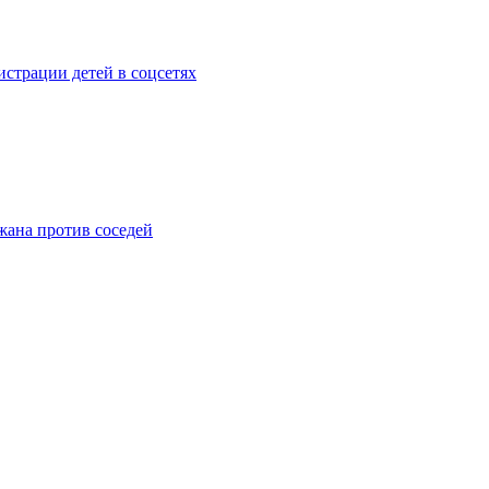
страции детей в соцсетях
жана против соседей