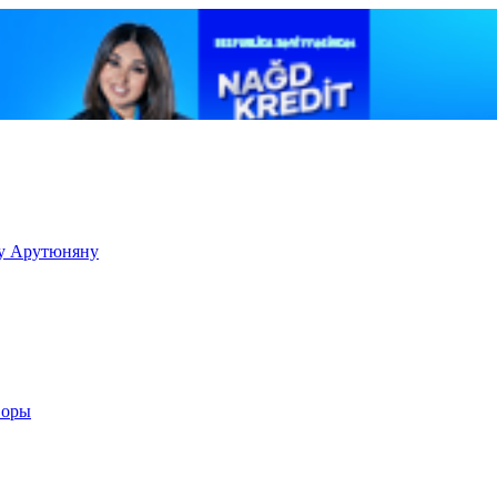
ку Арутюняну
воры