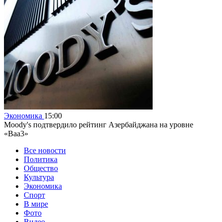
Экономика
15:00
Moody's подтвердило рейтинг Азербайджана на уровне
«Baa3»
Все новости
Политика
Общество
Культура
Экономика
Спорт
В мире
Фото
Видео