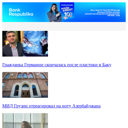
Гражданка Германии скончалась после пластики в Баку
МИД Грузии отреагировал на ноту Азербайджана