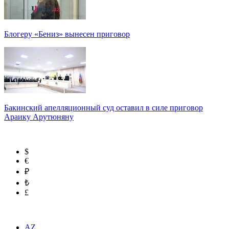
Блогеру «Бениз» вынесен приговор
Бакинский апелляционный суд оставил в силе приговор
Араику Арутюняну
$
€
₽
₺
£
AZ