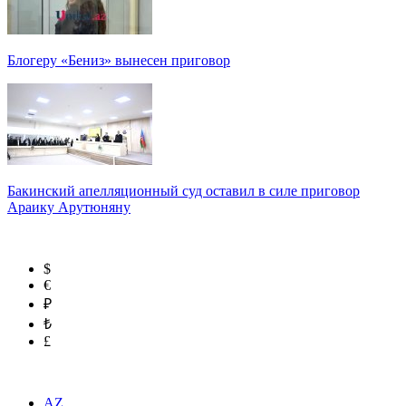
Блогеру «Бениз» вынесен приговор
Бакинский апелляционный суд оставил в силе приговор
Араику Арутюняну
$
€
₽
₺
£
AZ