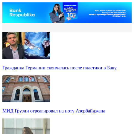
Гражданка Германии скончалась после пластики в Баку
МИД Грузии отреагировал на ноту Азербайджана