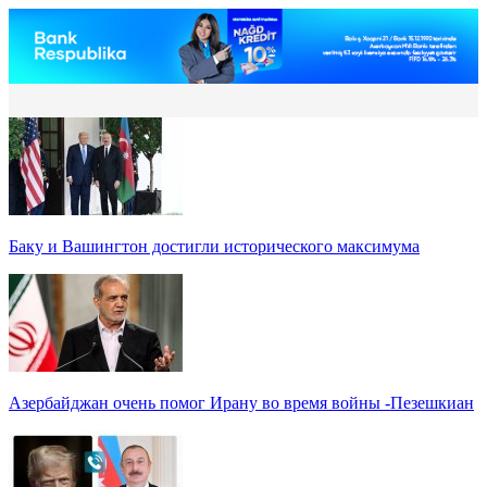
Баку и Вашингтон достигли исторического максимума
Азербайджан очень помог Ирану во время войны -Пезешкиан