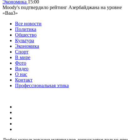
Экономика
15:00
Moody's подтвердило рейтинг Азербайджана на уровне
«Baa3»
Все новости
Политика
Общество
Культура
Экономика
Спорт
В мире
Фото
Видео
О нас
Контакт
Профессиональная этика
Любое использование материалов допускается только при