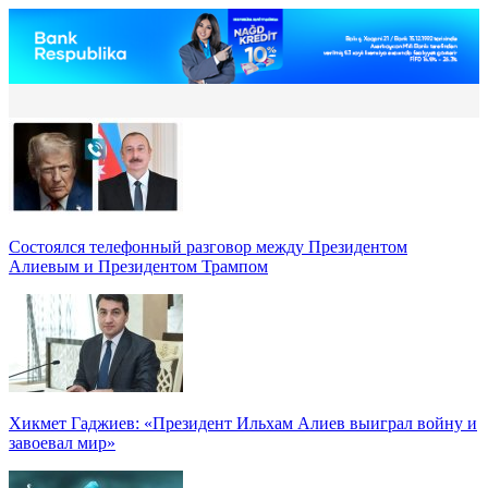
Состоялся телефонный разговор между Президентом
Алиевым и Президентом Трампом
Хикмет Гаджиев: «Президент Ильхам Алиев выиграл войну и
завоевал мир»