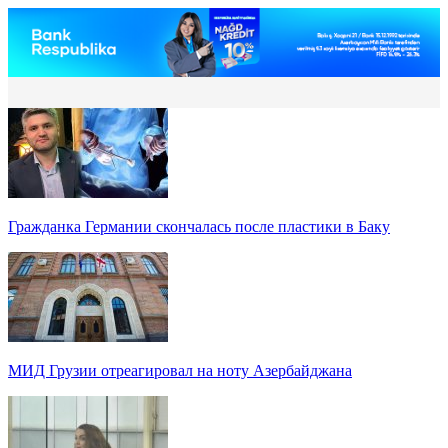
Гражданка Германии скончалась после пластики в Баку
МИД Грузии отреагировал на ноту Азербайджана