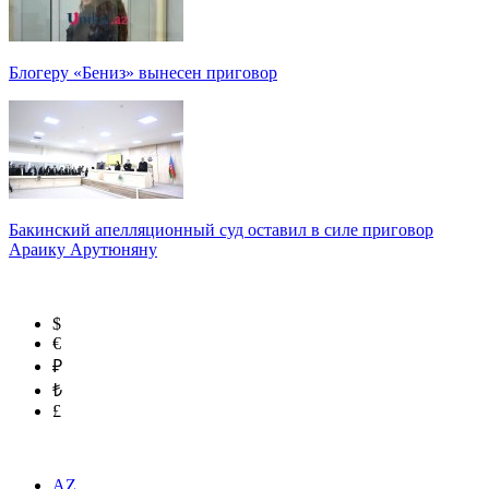
Блогеру «Бениз» вынесен приговор
Бакинский апелляционный суд оставил в силе приговор
Араику Арутюняну
$
€
₽
₺
£
AZ