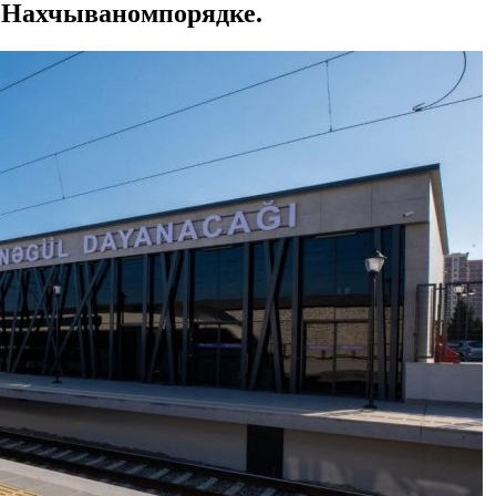
 Нахчываномпорядке.