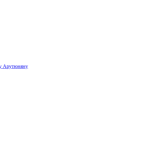
ку Арутюняну