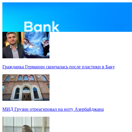
Гражданка Германии скончалась после пластики в Баку
МИД Грузии отреагировал на ноту Азербайджана