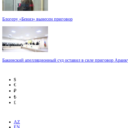
Блогеру «Бениз» вынесен приговор
Бакинский апелляционный суд оставил в силе приговор Араи
$
€
₽
₺
£
AZ
EN