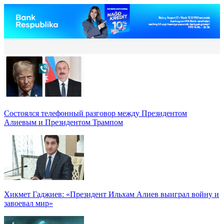
Состоялся телефонный разговор между Президентом
Алиевым и Президентом Трампом
Хикмет Гаджиев: «Президент Ильхам Алиев выиграл войну и
завоевал мир»