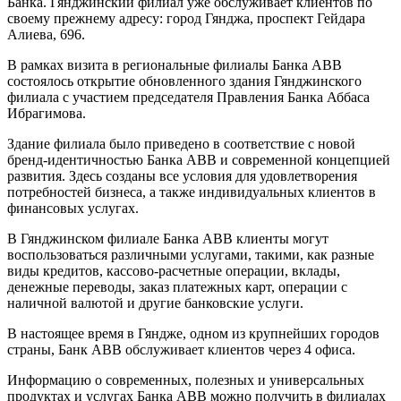
Банка. Гянджинский филиал уже обслуживает клиентов по
своему прежнему адресу: город Гянджа, проспект Гейдара
Алиева, 696.
В рамках визита в региональные филиалы Банка ABB
состоялось открытие обновленного здания Гянджинского
филиала с участием председателя Правления Банка Аббаса
Ибрагимова.
Здание филиала было приведено в соответствие с новой
бренд-идентичностью Банка ABB и современной концепцией
развития. Здесь созданы все условия для удовлетворения
потребностей бизнеса, а также индивидуальных клиентов в
финансовых услугах.
В Гянджинском филиале Банка ABB клиенты могут
воспользоваться различными услугами, такими, как разные
виды кредитов, кассово-расчетные операции, вклады,
денежные переводы, заказ платежных карт, операции с
наличной валютой и другие банковские услуги.
В настоящее время в Гяндже, одном из крупнейших городов
страны, Банк ABB обслуживает клиентов через 4 офиса.
Информацию о современных, полезных и универсальных
продуктах и услугах Банка ABB можно получить в филиалах