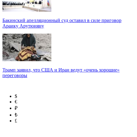
Бакинский апелляционный суд оставил в силе приговор
Араику Арутюняну
Трамп заявил, что США и Иран ведут «очень хорошие»
переговоры
$
€
₽
₺
£