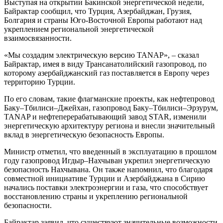
Выступая на открытии Бакинской энергетической недели,
Байрактар сообщил, что Турция, Азербайджан, Грузия,
Болгария и страны Юго-Восточной Европы работают над
укреплением региональной энергетической
взаимосвязанности.
«Мы создадим электрическую версию TANAP», – сказал
Байрактар, имея в виду Трансанатолийский газопровод, по
которому азербайджанский газ поставляется в Европу через
территорию Турции.
По его словам, такие флагманские проекты, как нефтепровод
Баку–Тбилиси–Джейхан, газопровод Баку–Тбилиси–Эрзурум,
TANAP и нефтеперерабатывающий завод STAR, изменили
энергетическую архитектуру региона и внесли значительный
вклад в энергетическую безопасность Европы.
Министр отметил, что введенный в эксплуатацию в прошлом
году газопровод Игдыр–Нахчыван укрепил энергетическую
безопасность Нахчывана. Он также напомнил, что благодаря
совместной инициативе Турции и Азербайджана в Сирию
начались поставки электроэнергии и газа, что способствует
восстановлению страны и укреплению региональной
безопасности.
Байрактар заявил, что существуют значительные возможности