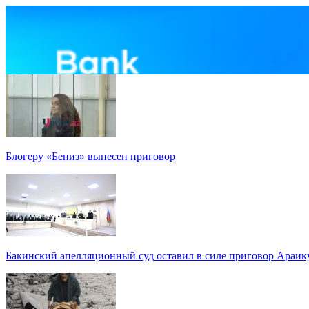
Блогеру «Бениз» вынесен приговор
Бакинский апелляционный суд оставил в силе приговор Араи