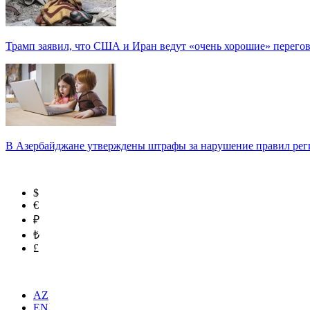
Трамп заявил, что США и Иран ведут «очень хорошие» перего
В Азербайджане утверждены штрафы за нарушение правил реги
$
€
₽
₺
£
AZ
EN