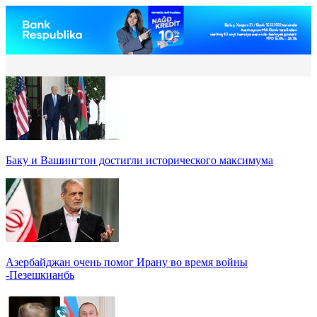
Баку и Вашингтон достигли исторического максимума
Азербайджан очень помог Ирану во время войны
-Пезешкианбь