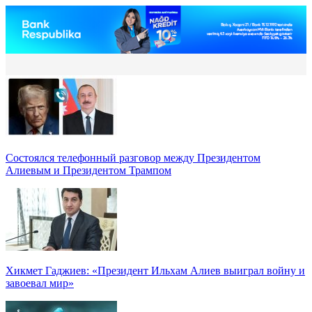
Состоялся телефонный разговор между Президентом
Алиевым и Президентом Трампом
Хикмет Гаджиев: «Президент Ильхам Алиев выиграл войну и
завоевал мир»