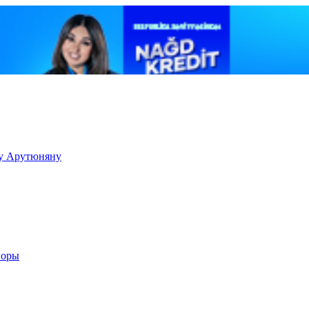
ку Арутюняну
воры