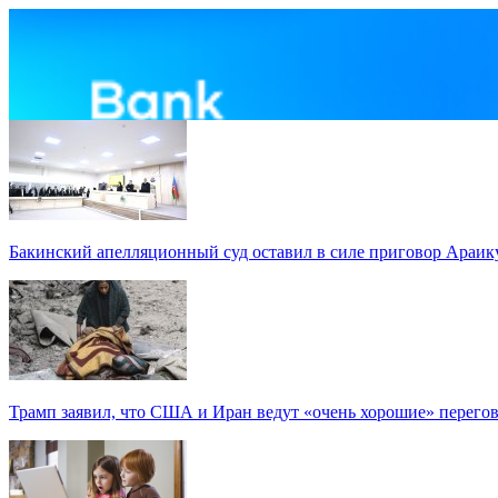
Бакинский апелляционный суд оставил в силе приговор Араи
Трамп заявил, что США и Иран ведут «очень хорошие» перего