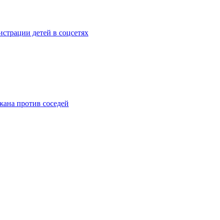
страции детей в соцсетях
жана против соседей