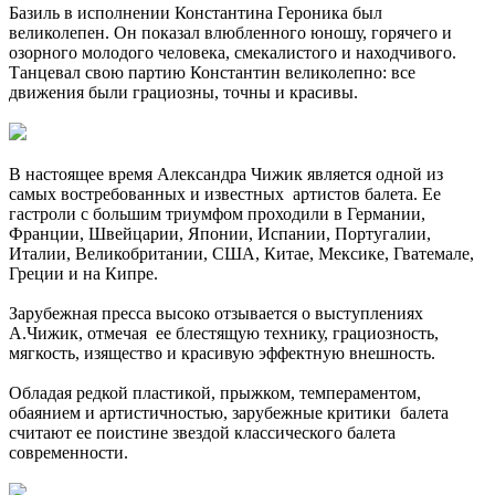
Базиль в исполнении Константина Героника был
великолепен. Он показал влюбленного юношу, горячего и
озорного молодого человека, смекалистого и находчивого.
Танцевал свою партию Константин великолепно: все
движения были грациозны, точны и красивы.
В настоящее время Александра Чижик является одной из
самых востребованных и известных артистов балета. Ее
гастроли с большим триумфом проходили в Германии,
Франции, Швейцарии, Японии, Испании, Португалии,
Италии, Великобритании, США, Китае, Мексике, Гватемале,
Греции и на Кипре.
Зарубежная пресса высоко отзывается о выступлениях
А.Чижик, отмечая ее блестящую технику, грациозность,
мягкость, изящество и красивую эффектную внешность.
Обладая редкой пластикой, прыжком, темпераментом,
обаянием и артистичностью, зарубежные критики балета
считают ее поистине звездой классического балета
современности.