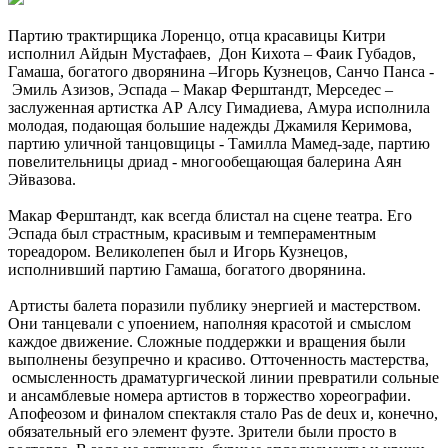
Партию трактирщика Лоренцо, отца красавицы Китри
исполнил Айдын Мустафаев, Дон Кихота – Фаик Губадов,
Гамаша, богатого дворянина –Игорь Кузнецов, Санчо Панса -
Эмиль Азизов, Эспада – Макар Ферштандт, Мерседес –
заслуженная артистка АР Алсу Гимадиева, Амура исполнила
молодая, подающая большие надежды Джамиля Керимова,
партию уличной танцовщицы - Тамилла Мамед-заде, партию
повелительницы дриад - многообещающая балерина Аян
Эйвазова.
Макар Ферштандт, как всегда блистал на сцене театра. Его
Эспада был страстным, красивым и темпераментным
тореадором. Великолепен был и Игорь Кузнецов,
исполнивший партию Гамаша, богатого дворянина.
Артисты балета поразили публику энергией и мастерством.
Они танцевали с упоением, наполняя красотой и смыслом
каждое движение. Сложные поддержки и вращения были
выполнены безупречно и красиво. Отточенность мастерства,
осмысленность драматургической линии превратили сольные
и ансамблевые номера артистов в торжество хореографии.
Апофеозом и финалом спектакля стало Pas de deux и, конечно,
обязательный его элемент фуэте. Зрители были просто в