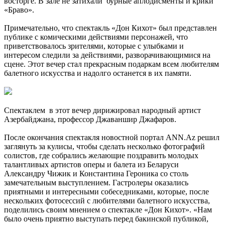
восторге. В зале не затихали бурные аплодисменты и крики
«Браво».
Примечательно, что спектакль «Дон Кихот» был представлен
публике с комическими действиями персонажей, что
приветствовалось зрителями, которые с улыбками и
интересом следили за действиями, разворачивающимися на
сцене. Этот вечер стал прекрасным подаркам всем любителям
балетного искусства и надолго останется в их памяти.
Спектаклем в этот вечер дирижировал народный артист
Азербайджана, профессор Джаваншир Джафаров.
После окончания спектакля новостной портал ANN.Az решил
заглянуть за кулисы, чтобы сделать несколько фотографий
солистов, где собрались желающие поздравить молодых
талантливых артистов оперы и балета из Беларуси
Александру Чижик и Константина Героника со столь
замечательным выступлением. Гастролеры оказались
приятными и интересными собеседниками, которые, после
нескольких фотосессий с любителями балетного искусства,
поделились своим мнением о спектакле «Дон Кихот». «Нам
было очень приятно выступать перед бакинской публикой,