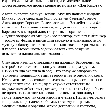
Идальго Дон Кихот Ламанчский», а самостоятельное
хореографическое произведение по мотивам «Дон Кихота».
Автор либретто Мариус Петипа. Музыку написал Людвиг
Минкус. Этот спектакль был поставлен балетмейстером
Александром Горским. Балет состоит из 3-х действий и 4-х
картинок. В нем много танцев, ведь действие происходит в
Барселоне, в которой живут страстные горячие испанцы.
Людвиг Федорович Минкус - композитор, скрипач и дирижер
– родом из Чехии, написавший веселую и жизнерадостную
музыку к балету, использовавший танцевальные ритмы вальса
и галопа. Особенность музыки балета - это создание
испанского национального колорита.
Спектакль начался с праздника на площади Барселоны, на
которой все веселятся и танцуют один танец за другим.
Стихия танца охватила народ. Это сразу же заворожило
зрителей, пришедших этим вечером в театр оперы и балета.
Искрометные, красочные, виртуозные танцы рассыпаны по
всему спектаклю. Танец здесь служит естественным
выражением действия, происходящего на сцене. Герои балета
не просто исполняют танцевальные номера, они живут в
танце, выражают им свои мысли и чувства. Партитура балета
танцевальна, ритмически богата, поэтому танцы так
эмоциональны и образны. Яркие декорации и костюмы,