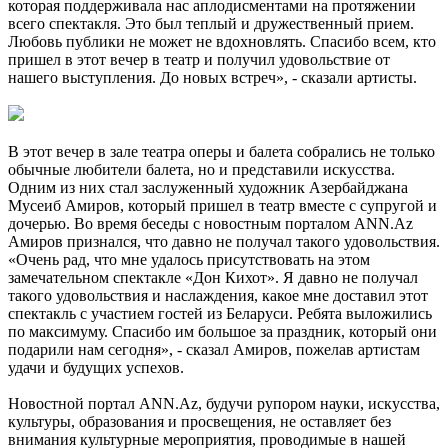
которая поддерживала нас аплодисментами на протяжении
всего спектакля. Это был теплый и дружественный прием.
Любовь публики не может не вдохновлять. Спасибо всем, кто
пришел в этот вечер в театр и получил удовольствие от
нашего выступления. До новых встреч», - сказали артисты.
В этот вечер в зале театра оперы и балета собрались не только
обычные любители балета, но и представили искусства.
Одним из них стал заслуженный художник Азербайджана
Мусеиб Амиров, который пришел в театр вместе с супругой и
дочерью. Во время беседы с новостным порталом ANN.Az
Амиров признался, что давно не получал такого удовольствия.
«Очень рад, что мне удалось присутствовать на этом
замечательном спектакле «Дон Кихот». Я давно не получал
такого удовольствия и наслаждения, какое мне доставил этот
спектакль с участием гостей из Беларуси. Ребята выложились
по максимуму. Спасибо им большое за праздник, который они
подарили нам сегодня», - сказал Амиров, пожелав артистам
удачи и будущих успехов.
Новостной портал ANN.Az, будучи рупором науки, искусства,
культуры, образования и просвещения, не оставляет без
внимания культурные мероприятия, проводимые в нашей