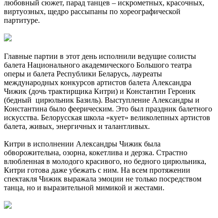
любовный сюжет, парад танцев – искрометных, красочных,
виртуозных, щедро рассыпаны по хореографической
партитуре.
Главные партии в этот день исполнили ведущие солисты
балета Национального академического Большого театра
оперы и балета Республики Беларусь, лауреаты
международных конкурсов артистов балета Александра
Чижик (дочь трактирщика Китри) и Константин Героник
(бедный цирюльник Базиль). Выступление Александры и
Константина было феерическим. Это был праздник балетного
искусства. Белорусская школа «кует» великолепных артистов
балета, живых, энергичных и талантливых.
Китри в исполнении Александры Чижик была
обворожительна, озорна, кокетлива и дерзка. Страстно
влюбленная в молодого красивого, но бедного цирюльника,
Китри готова даже убежать с ним. На всем протяжении
спектакля Чижик выражала эмоции не только посредством
танца, но и выразительной мимикой и жестами.