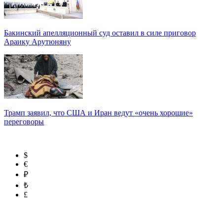
Бакинский апелляционный суд оставил в силе приговор
Араику Арутюняну
Трамп заявил, что США и Иран ведут «очень хорошие»
переговоры
$
€
₽
₺
£