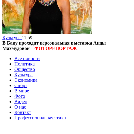
Культура
11:59
В Баку проходит персональная выставка Аиды
Махмудовой
–
ФОТОРЕПОРТАЖ
Все новости
Политика
Общество
Культура
Экономика
Спорт
В мире
Фото
Видео
О нас
Контакт
Профессиональная этика