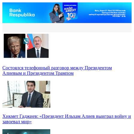
Состоялся телефонный разговор между Президентом
Алиевым и Президентом Трампом
Хикмет Гаджиев: «Президент Ильхам Алиев выиграл войну и
завоевал мир»