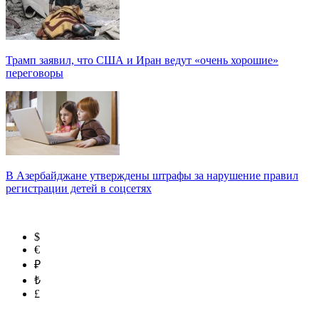
Трамп заявил, что США и Иран ведут «очень хорошие»
переговоры
В Азербайджане утверждены штрафы за нарушение правил
регистрации детей в соцсетях
$
€
₽
₺
£