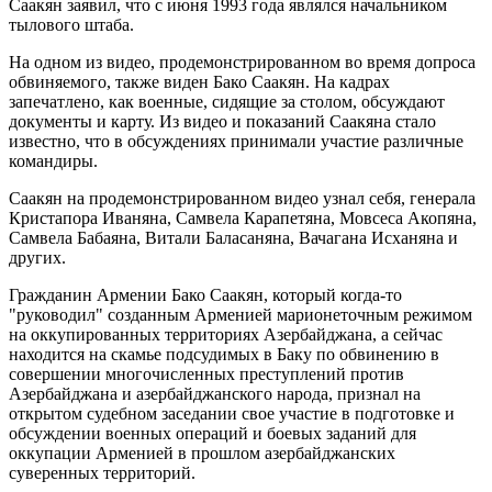
Саакян заявил, что с июня 1993 года являлся начальником
тылового штаба.
На одном из видео, продемонстрированном во время допроса
обвиняемого, также виден Бако Саакян. На кадрах
запечатлено, как военные, сидящие за столом, обсуждают
документы и карту. Из видео и показаний Саакяна стало
известно, что в обсуждениях принимали участие различные
командиры.
Саакян на продемонстрированном видео узнал себя, генерала
Кристапора Иваняна, Самвела Карапетяна, Мовсеса Акопяна,
Самвела Бабаяна, Витали Баласаняна, Вачагана Исханяна и
других.
Гражданин Армении Бако Саакян, который когда-то
"руководил" созданным Арменией марионеточным режимом
на оккупированных территориях Азербайджана, а сейчас
находится на скамье подсудимых в Баку по обвинению в
совершении многочисленных преступлений против
Азербайджана и азербайджанского народа, признал на
открытом судебном заседании свое участие в подготовке и
обсуждении военных операций и боевых заданий для
оккупации Арменией в прошлом азербайджанских
суверенных территорий.