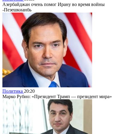
Азербайджан очень помог Ирану во время войны
-Пезешкианбь
Политика
20:20
Марко Рубио: «Президент Трамп — президент мира»