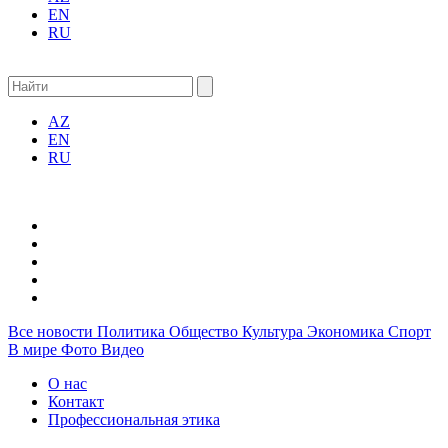
EN
RU
AZ
EN
RU
Все новости
Политика
Общество
Культура
Экономика
Спорт
В мире
Фото
Видео
О нас
Контакт
Профессиональная этика