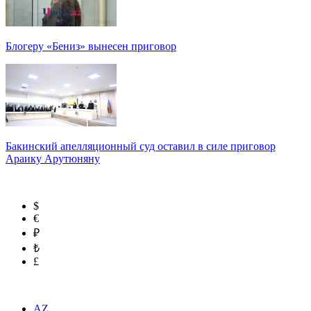
Блогеру «Бениз» вынесен приговор
Бакинский апелляционный суд оставил в силе приговор
Араику Арутюняну
$
€
₽
₺
£
AZ