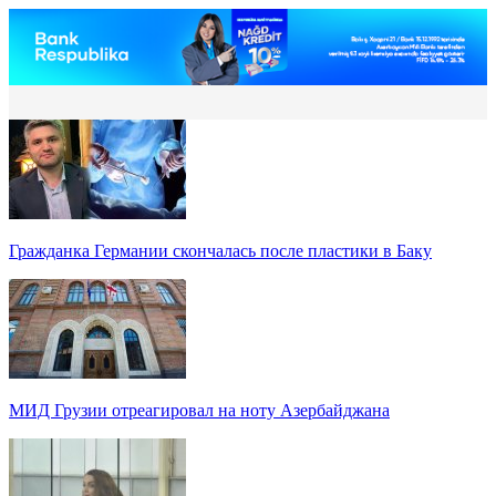
Гражданка Германии скончалась после пластики в Баку
МИД Грузии отреагировал на ноту Азербайджана