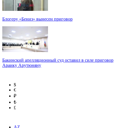
Блогеру «Бениз» вынесен приговор
Бакинский апелляционный суд оставил в силе приговор
Араику Арутюняну
$
€
₽
₺
£
AZ