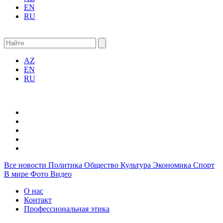
EN
RU
AZ
EN
RU
Все новости
Политика
Общество
Культура
Экономика
Спорт
В мире
Фото
Видео
О нас
Контакт
Профессиональная этика