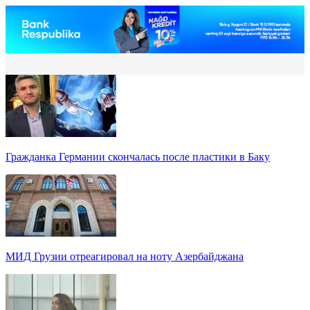
Гражданка Германии скончалась после пластики в Баку
МИД Грузии отреагировал на ноту Азербайджана