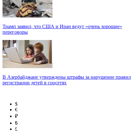
Трамп заявил, что США и Иран ведут «очень хорошие»
переговоры
В Азербайджане утверждены штрафы за нарушение правил
регистрации детей в соцсетях
$
€
₽
₺
£