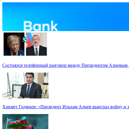
Состоялся телефонный разговор между Президентом Алиевым
Хикмет Гаджиев: «Президент Ильхам Алиев выиграл войну и з