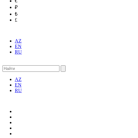
€
₽
₺
£
AZ
EN
RU
AZ
EN
RU