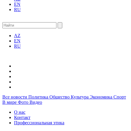
EN
RU
AZ
EN
RU
Все новости
Политика
Общество
Культура
Экономика
Спорт
В мире
Фото
Видео
О нас
Контакт
Профессиональная этика