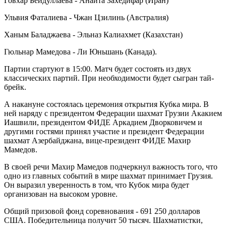
Говхар Бейдуллаева - Анаита Захедифар (Иран)
Ульвия Фаталиева - Чжан Цзилинь (Австралия)
Ханым Баладжаева - Эльназ Калиахмет (Казахстан)
Гюльнар Мамедова - Ли Юньшань (Канада).
Партии стартуют в 15:00. Матч будет состоять из двух
классических партий. При необходимости будет сыгран тай-
брейк.
А накануне состоялась церемония открытия Кубка мира. В
ней наряду с президентом Федерации шахмат Грузии Акакием
Иашвили, президентом ФИДЕ Аркадием Дворковичем и
другими гостями принял участие и президент Федерации
шахмат Азербайджана, вице-президент ФИДЕ Махир
Мамедов.
В своей речи Махир Мамедов подчеркнул важность того, что
одно из главных событий в мире шахмат принимает Грузия.
Он выразил уверенность в том, что Кубок мира будет
организован на высоком уровне.
Общий призовой фонд соревнования - 691 250 долларов
США. Победительница получит 50 тысяч. Шахматистки,