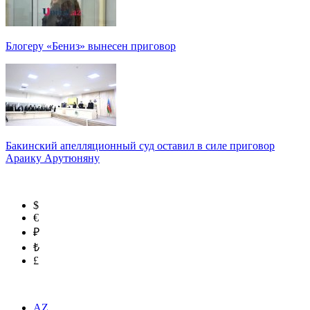
Блогеру «Бениз» вынесен приговор
Бакинский апелляционный суд оставил в силе приговор
Араику Арутюняну
$
€
₽
₺
£
AZ