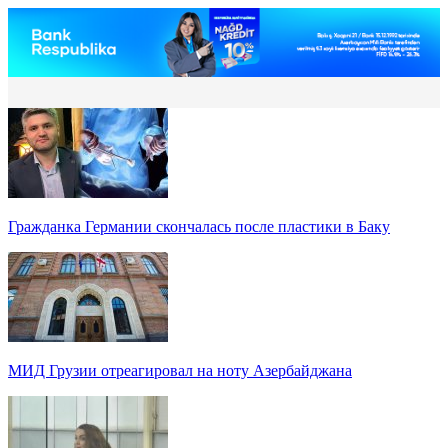
Гражданка Германии скончалась после пластики в Баку
МИД Грузии отреагировал на ноту Азербайджана