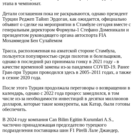
этапа в чемпионат.
Детали соглашения пока не раскрываются, однако президент
Турции Реджеп Тайип Эрдоган, как ожидается, официально
объявит о сделке на мероприятии в Стамбуле сегодня вместе с
генеральным директором Формулы-1 Стефано Доменикали и
президентом руководящего органа автоспорта FIA
Мохаммедом Бен Сулайемом
Трасса, расположенная на азиатской стороне Стамбула,
пользуется популярностью среди пилотов и болельщиков,
однако в последний раз принимала гонку в 2021 году - в
качестве временной замены из-за пандемии COVID-19. Ранее
Гран-при Турции проводился здесь в 2005–2011 годах, а также
в сезоне 2020 года.
После этого Турция продолжала переговоры о возвращении в
календарь, однако с 2022 года процесс замедлился, в том
числе из-за необходимости инвестиций в десятки миллионов
долларов, которые такие конкуренты, как Катар, были готовы
обеспечить.
В 2024 году компания Can Bilim Egitim Kurumlari A.S.,
частично принадлежащая председателю турецкого
подразделения поставщика шин F1 Pirelli Лале Джандер,