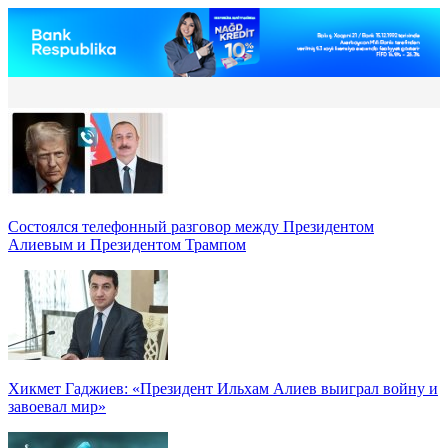
Состоялся телефонный разговор между Президентом
Алиевым и Президентом Трампом
Хикмет Гаджиев: «Президент Ильхам Алиев выиграл войну и
завоевал мир»