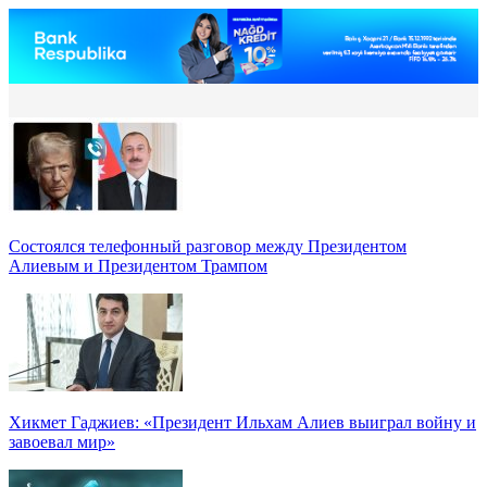
Состоялся телефонный разговор между Президентом
Алиевым и Президентом Трампом
Хикмет Гаджиев: «Президент Ильхам Алиев выиграл войну и
завоевал мир»