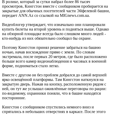
В ролике, который за сутки набрал более 86 тысяч
просмотров, Кингстон вместе с сообщником пробирается на
закрытые для обычных посетителей части Эйфелевой башни,
передает ANN.Az со ссылкой на MIGnews.com.ua.
Видеоблогер утверждает, что изначально они планировали
купить билеты на второй уровень и подняться выше. Однако
на обзорной площадке всегда было слишком много людей -
кто-нибудь из них обязательно сообщил бы охране.
Поэтому Кингстон принял решение забраться на башню
ночью, начав восхождение прямо с земли. По словам
экстремала, после первых 20 метров, где было расположено
больше всего камер видеонаблюдения и часовых в военной
форме, подниматься стало легко.
Вместе с другом он без проблем добрался до самой верхней
ярко освещённой платформы. Там Кингстон наткнулся на
закрытую дверь. Нажав на кнопку, расположенную рядом с
ней, он тут же услышал оживлённые переговоры по рации:
по-видимому, охранники поняли, что в башне находятся
посторонние.
Кингстон с сообщником спустились немного вниз и
спрятались в небольших отверстиях в каркасе. После этого