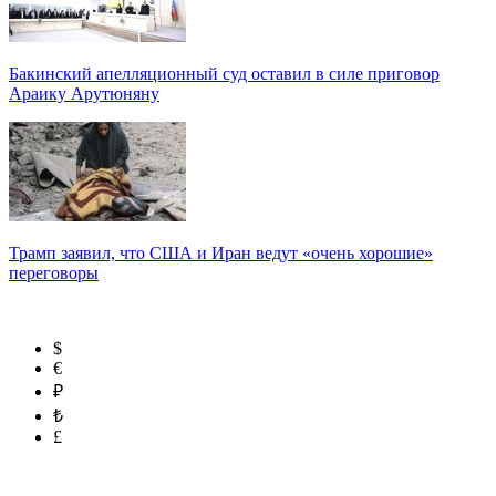
Бакинский апелляционный суд оставил в силе приговор
Араику Арутюняну
Трамп заявил, что США и Иран ведут «очень хорошие»
переговоры
$
€
₽
₺
£