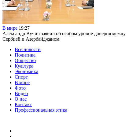
В мире
19:27
Александр Вучич заявил об особом уровне доверия между
Сербией и Азербайджаном
Все новости
Политика
Общество
Культура
Экономика
Спорт
В мире
Фото
Видео
О нас
Контакт
Профессиональная этика