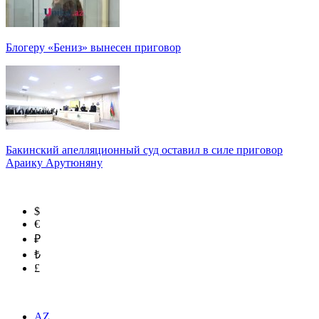
Блогеру «Бениз» вынесен приговор
Бакинский апелляционный суд оставил в силе приговор
Араику Арутюняну
$
€
₽
₺
£
AZ