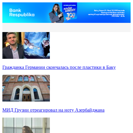
Гражданка Германии скончалась после пластики в Баку
МИД Грузии отреагировал на ноту Азербайджана