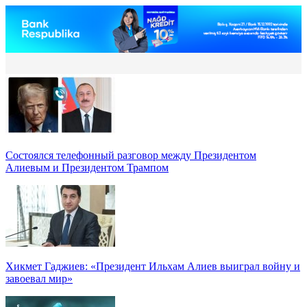
Состоялся телефонный разговор между Президентом
Алиевым и Президентом Трампом
Хикмет Гаджиев: «Президент Ильхам Алиев выиграл войну и
завоевал мир»