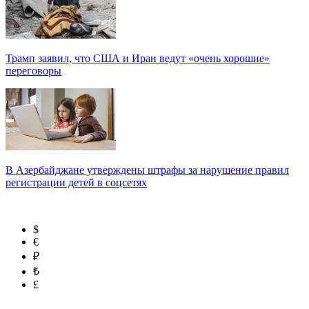
Трамп заявил, что США и Иран ведут «очень хорошие»
переговоры
В Азербайджане утверждены штрафы за нарушение правил
регистрации детей в соцсетях
$
€
₽
₺
£