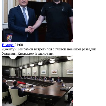
В мире
21:00
Джейхун Байрамов встретился с главой военной разведки
Украины Кириллом Будановым